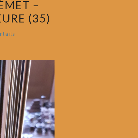
ÉMET –
URE (35)
rtails