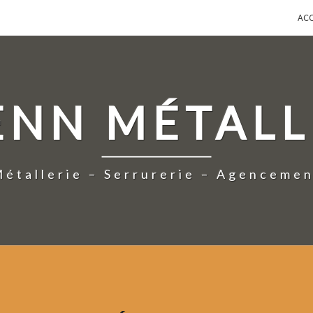
ACC
ENN MÉTALL
étallerie – Serrurerie – Agenceme