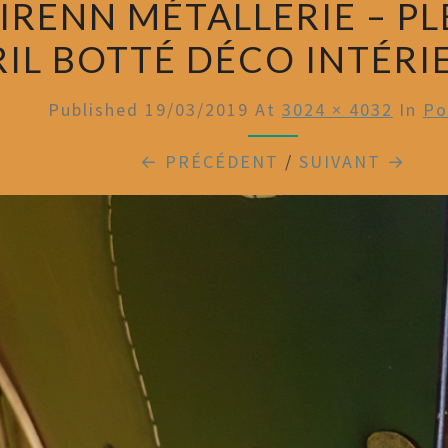
IRENN MÉTALLERIE – PL
IL BOTTÉ DÉCO INTÉRIE
Published
19/03/2019
At
3024 × 4032
In
Po
← PRÉCÉDENT
/
SUIVANT →