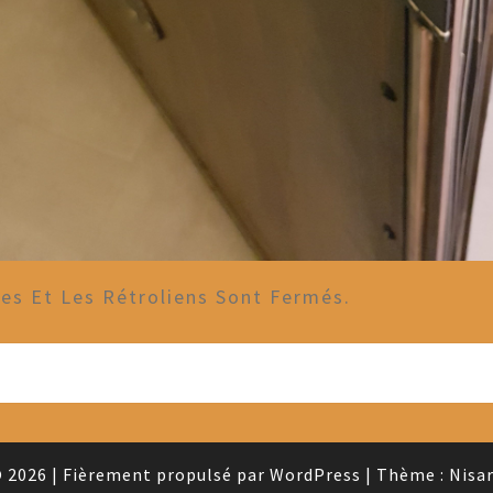
s Et Les Rétroliens Sont Fermés.
 2026
|
Fièrement propulsé par
WordPress
|
Thème :
Nisa