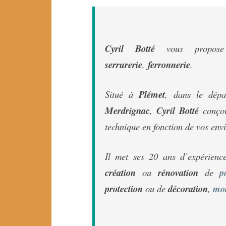
Cyril Botté
vous propose
serrurerie
,
ferronnerie
.
Situé à
Plémet
, dans le dép
Merdrignac
,
Cyril
Botté
conçoit
technique en fonction de vos envi
Il met ses 20 ans d’expérience
création
ou
rénovation
de
p
protection
ou de
décoration
,
mob