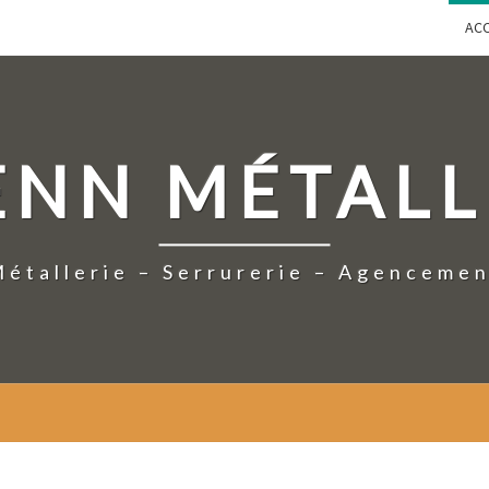
ACC
ENN MÉTALL
étallerie – Serrurerie – Agenceme
BIENVENUS