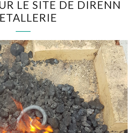
UR LE SITE DE DIRENN
SUR
ETALLERIE
LE
SITE
DE
DIRENN
METALLERIE