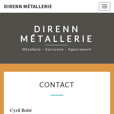
DIRENN MÉTALLERIE
Togg
navig
DIRENN
MÉTALLERIE
Métallerie – Serrurerie – Agencement
CONTACT
CONTACT
Cyril Botté